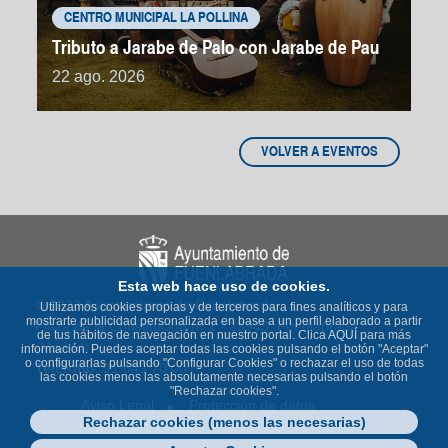
CENTRO MUNICIPAL LA POLLINA
Tributo a Jarabe de Palo con Jarabe de Pau
22 ago. 2026
VOLVER A EVENTOS
Esta web hace uso de cookies.
© 2023 Ayuntamiento de Fuenlabrada
Utilizamos cookies propias y de terceros para fines analíticos y para
mostrarte publicidad personalizada en base a un perfil elaborado a partir
Plaza de la Constitución nº 1 - 28943 Fuenlabrada
de tus hábitos de navegación en nuestro portal. Clica
AQUÍ
para más
(Madrid)
información. Puedes aceptar todas las cookies pulsando el botón "Aceptar"
o configurarlas pulsando "Configurar Cookies" o rechazar el uso de todas
Teléfono
: 91 649 70 00
las cookies menos las absolutamente necesarias pulsando el botón
"Rechazar cookies".
Aviso Legal
Protección de datos
Rechazar cookies (menos las necesarias)
Política de Cookies
Accesibilidad
Contacto
Mapa Web