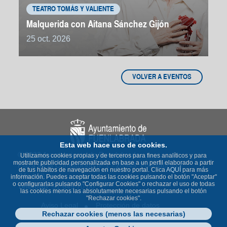
TEATRO TOMÁS Y VALIENTE
Malquerida con Aitana Sánchez Gijón
25 oct. 2026
VOLVER A EVENTOS
Esta web hace uso de cookies.
© 2023 Ayuntamiento de Fuenlabrada
Utilizamos cookies propias y de terceros para fines analíticos y para
mostrarte publicidad personalizada en base a un perfil elaborado a partir
Plaza de la Constitución nº 1 - 28943 Fuenlabrada
de tus hábitos de navegación en nuestro portal. Clica
AQUÍ
para más
(Madrid)
información. Puedes aceptar todas las cookies pulsando el botón "Aceptar"
o configurarlas pulsando "Configurar Cookies" o rechazar el uso de todas
Teléfono
: 91 649 70 00
las cookies menos las absolutamente necesarias pulsando el botón
"Rechazar cookies".
Aviso Legal
Protección de datos
Rechazar cookies (menos las necesarias)
Política de Cookies
Accesibilidad
Contacto
Mapa Web