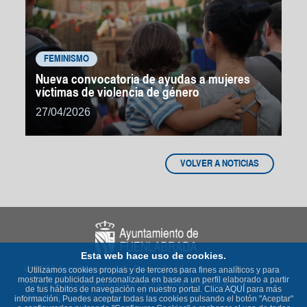
FEMINISMO
Nueva convocatoria de ayudas a mujeres
víctimas de violencia de género
27/04/2026
VOLVER A NOTICIAS
Esta web hace uso de cookies.
© 2023 Ayuntamiento de Fuenlabrada
Utilizamos cookies propias y de terceros para fines analíticos y para
mostrarte publicidad personalizada en base a un perfil elaborado a partir
Plaza de la Constitución nº 1 - 28943 Fuenlabrada
de tus hábitos de navegación en nuestro portal. Clica
AQUÍ
para más
(Madrid)
información. Puedes aceptar todas las cookies pulsando el botón "Aceptar"