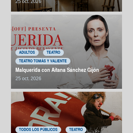
25 oct. 2026
ADULTOS
TEATRO
TEATRO TOMÁS Y VALIENTE
Malquerida con Aitana Sánchez Gijón
25 oct. 2026
TODOS LOS PÚBLICOS
TEATRO