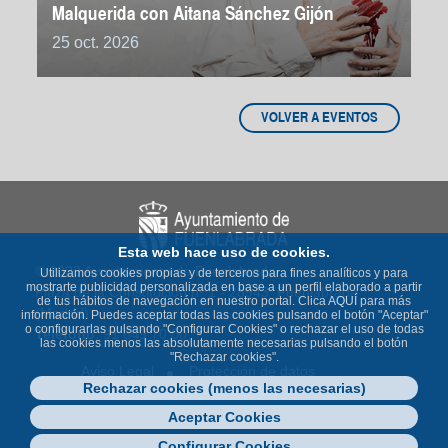
Malquerida con Aitana Sánchez Gijón
25 oct. 2026
VOLVER A EVENTOS
Esta web hace uso de cookies.
© 2023 Ayuntamiento de Fuenlabrada
Utilizamos cookies propias y de terceros para fines analíticos y para
mostrarte publicidad personalizada en base a un perfil elaborado a partir
Plaza de la Constitución nº 1 - 28943 Fuenlabrada
de tus hábitos de navegación en nuestro portal. Clica
AQUÍ
para más
(Madrid)
información. Puedes aceptar todas las cookies pulsando el botón "Aceptar"
o configurarlas pulsando "Configurar Cookies" o rechazar el uso de todas
Teléfono
: 91 649 70 00
las cookies menos las absolutamente necesarias pulsando el botón
"Rechazar cookies".
Aviso Legal
Protección de datos
Rechazar cookies (menos las necesarias)
Política de Cookies
Accesibilidad
Contacto
Mapa Web
Aceptar Cookies
Configurar Cookies