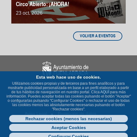
Circo Abierto: ¡AHORA!
23 oct. 2026
VOLVER A EVENTOS
Esta web hace uso de cookies.
© 2023 Ayuntamiento de Fuenlabrada
Utilizamos cookies propias y de terceros para fines analíticos y para
mostrarte publicidad personalizada en base a un perfil elaborado a partir
Plaza de la Constitución nº 1 - 28943 Fuenlabrada
de tus hábitos de navegación en nuestro portal. Clica
AQUÍ
para más
(Madrid)
información. Puedes aceptar todas las cookies pulsando el botón "Aceptar"
o configurarlas pulsando "Configurar Cookies" o rechazar el uso de todas
Teléfono
: 91 649 70 00
las cookies menos las absolutamente necesarias pulsando el botón
"Rechazar cookies".
Aviso Legal
Protección de datos
Rechazar cookies (menos las necesarias)
Política de Cookies
Accesibilidad
Contacto
Mapa Web
Aceptar Cookies
Configurar Cookies