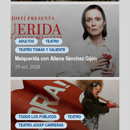
ADULTOS
TEATRO
TEATRO TOMÁS Y VALIENTE
Malquerida con Aitana Sánchez Gijón
25 oct. 2026
TODOS LOS PÚBLICOS
TEATRO
TEATRO JOSEP CARRERAS