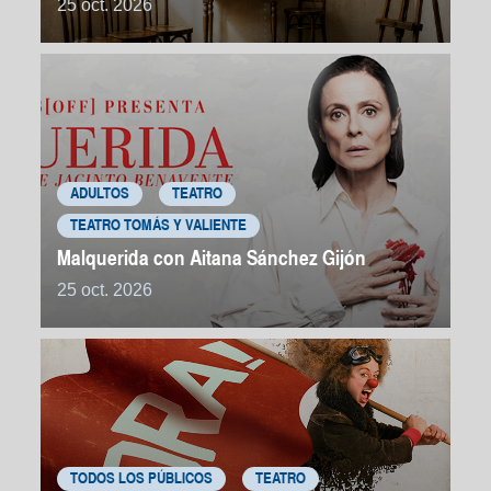
25 oct. 2026
ADULTOS
TEATRO
TEATRO TOMÁS Y VALIENTE
Malquerida con Aitana Sánchez Gijón
25 oct. 2026
TODOS LOS PÚBLICOS
TEATRO