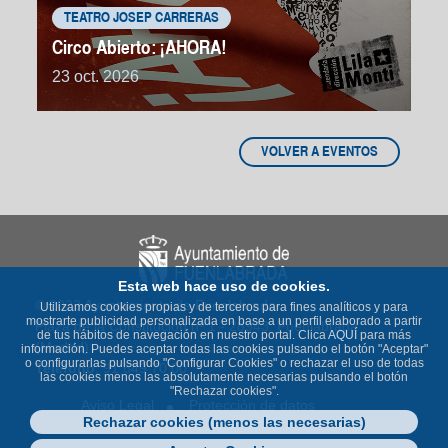
TEATRO JOSEP CARRERAS
Circo Abierto: ¡AHORA!
23 oct. 2026
VOLVER A EVENTOS
Esta web hace uso de cookies.
© 2023 Ayuntamiento de Fuenlabrada
Utilizamos cookies propias y de terceros para fines analíticos y para
mostrarte publicidad personalizada en base a un perfil elaborado a partir
Plaza de la Constitución nº 1 - 28943 Fuenlabrada
de tus hábitos de navegación en nuestro portal. Clica
AQUÍ
para más
(Madrid)
información. Puedes aceptar todas las cookies pulsando el botón "Aceptar"
o configurarlas pulsando "Configurar Cookies" o rechazar el uso de todas
Teléfono
: 91 649 70 00
las cookies menos las absolutamente necesarias pulsando el botón
"Rechazar cookies".
Aviso Legal
Protección de datos
Rechazar cookies (menos las necesarias)
Política de Cookies
Accesibilidad
Contacto
Mapa Web