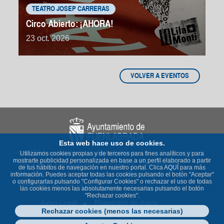
TEATRO JOSEP CARRERAS
Circo Abierto: ¡AHORA!
23 oct. 2026
VOLVER A EVENTOS
Esta web hace uso de cookies.
© 2023 Ayuntamiento de Fuenlabrada
Utilizamos cookies propias y de terceros para fines analíticos y para
mostrarte publicidad personalizada en base a un perfil elaborado a partir
Plaza de la Constitución nº 1 - 28943 Fuenlabrada
de tus hábitos de navegación en nuestro portal. Clica
AQUÍ
para más
(Madrid)
información. Puedes aceptar todas las cookies pulsando el botón "Aceptar"
o configurarlas pulsando "Configurar Cookies" o rechazar el uso de todas
Teléfono
: 91 649 70 00
las cookies menos las absolutamente necesarias pulsando el botón
"Rechazar cookies".
Aviso Legal
Protección de datos
Rechazar cookies (menos las necesarias)
Política de Cookies
Accesibilidad
Contacto
Mapa Web