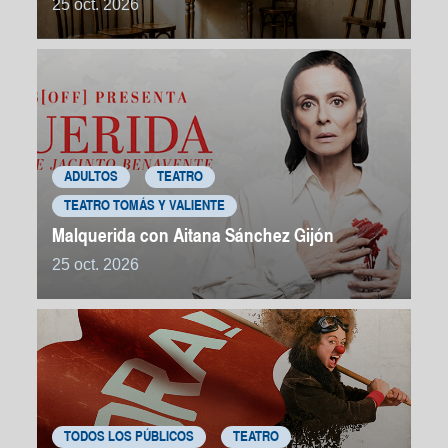
25 oct. 2026
ADULTOS
TEATRO
TEATRO TOMÁS Y VALIENTE
Malquerida con Aitana Sánchez Gijón
25 oct. 2026
TODOS LOS PÚBLICOS
TEATRO