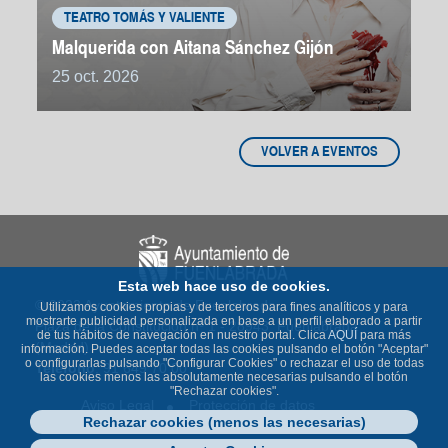
TEATRO TOMÁS Y VALIENTE
Malquerida con Aitana Sánchez Gijón
25 oct. 2026
VOLVER A EVENTOS
Esta web hace uso de cookies.
© 2023 Ayuntamiento de Fuenlabrada
Utilizamos cookies propias y de terceros para fines analíticos y para
mostrarte publicidad personalizada en base a un perfil elaborado a partir
Plaza de la Constitución nº 1 - 28943 Fuenlabrada
de tus hábitos de navegación en nuestro portal. Clica
AQUÍ
para más
(Madrid)
información. Puedes aceptar todas las cookies pulsando el botón "Aceptar"
o configurarlas pulsando "Configurar Cookies" o rechazar el uso de todas
Teléfono
: 91 649 70 00
las cookies menos las absolutamente necesarias pulsando el botón
"Rechazar cookies".
Aviso Legal
Protección de datos
Rechazar cookies (menos las necesarias)
Política de Cookies
Accesibilidad
Contacto
Mapa Web