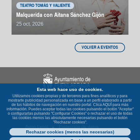
TEATRO TOMÁS Y VALIENTE
Malquerida con Aitana Sánchez Gijón
25 oct. 2026
VOLVER A EVENTOS
Esta web hace uso de cookies.
© 2023 Ayuntamiento de Fuenlabrada
Utilizamos cookies propias y de terceros para fines analíticos y para
mostrarte publicidad personalizada en base a un perfil elaborado a partir
Plaza de la Constitución nº 1 - 28943 Fuenlabrada
de tus hábitos de navegación en nuestro portal. Clica
AQUÍ
para más
(Madrid)
información. Puedes aceptar todas las cookies pulsando el botón "Aceptar"
o configurarlas pulsando "Configurar Cookies" o rechazar el uso de todas
Teléfono
: 91 649 70 00
las cookies menos las absolutamente necesarias pulsando el botón
"Rechazar cookies".
Aviso Legal
Protección de datos
Rechazar cookies (menos las necesarias)
Política de Cookies
Accesibilidad
Contacto
Mapa Web