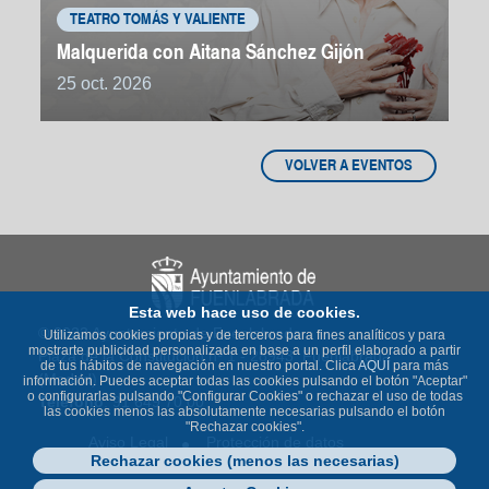
TEATRO TOMÁS Y VALIENTE
Malquerida con Aitana Sánchez Gijón
25 oct. 2026
VOLVER A EVENTOS
Esta web hace uso de cookies.
© 2023 Ayuntamiento de Fuenlabrada
Utilizamos cookies propias y de terceros para fines analíticos y para
mostrarte publicidad personalizada en base a un perfil elaborado a partir
Plaza de la Constitución nº 1 - 28943 Fuenlabrada
de tus hábitos de navegación en nuestro portal. Clica
AQUÍ
para más
(Madrid)
información. Puedes aceptar todas las cookies pulsando el botón "Aceptar"
o configurarlas pulsando "Configurar Cookies" o rechazar el uso de todas
Teléfono
: 91 649 70 00
las cookies menos las absolutamente necesarias pulsando el botón
"Rechazar cookies".
Aviso Legal
Protección de datos
Rechazar cookies (menos las necesarias)
Política de Cookies
Accesibilidad
Contacto
Mapa Web