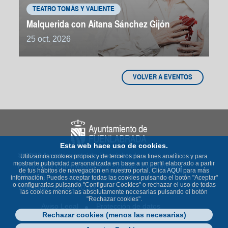
TEATRO TOMÁS Y VALIENTE
Malquerida con Aitana Sánchez Gijón
25 oct. 2026
VOLVER A EVENTOS
Esta web hace uso de cookies.
© 2023 Ayuntamiento de Fuenlabrada
Utilizamos cookies propias y de terceros para fines analíticos y para
mostrarte publicidad personalizada en base a un perfil elaborado a partir
Plaza de la Constitución nº 1 - 28943 Fuenlabrada
de tus hábitos de navegación en nuestro portal. Clica
AQUÍ
para más
(Madrid)
información. Puedes aceptar todas las cookies pulsando el botón "Aceptar"
o configurarlas pulsando "Configurar Cookies" o rechazar el uso de todas
Teléfono
: 91 649 70 00
las cookies menos las absolutamente necesarias pulsando el botón
"Rechazar cookies".
Aviso Legal
Protección de datos
Rechazar cookies (menos las necesarias)
Política de Cookies
Accesibilidad
Contacto
Mapa Web