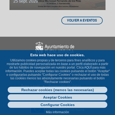
25 sept. 2026
VOLVER A EVENTOS
Esta web hace uso de cookies.
© 2023 Ayuntamiento de Fuenlabrada
Utilizamos cookies propias y de terceros para fines analíticos y para
mostrarte publicidad personalizada en base a un perfil elaborado a partir
Plaza de la Constitución nº 1 - 28943 Fuenlabrada
de tus hábitos de navegación en nuestro portal. Clica
AQUÍ
para más
(Madrid)
información. Puedes aceptar todas las cookies pulsando el botón "Aceptar"
o configurarlas pulsando "Configurar Cookies" o rechazar el uso de todas
Teléfono
: 91 649 70 00
las cookies menos las absolutamente necesarias pulsando el botón
"Rechazar cookies".
Aviso Legal
Protección de datos
Rechazar cookies (menos las necesarias)
Política de Cookies
Accesibilidad
Contacto
Mapa Web
Aceptar Cookies
Configurar Cookies
Más información