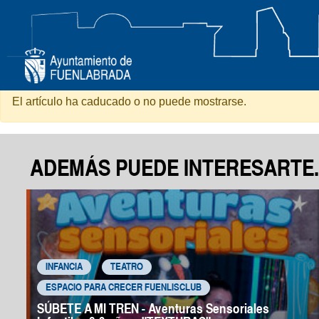
Feria Cerveza Artesana Fuenl
El artículo ha caducado o no puede mostrarse.
ADEMÁS PUEDE INTERESARTE..
INFANCIA
TEATRO
ESPACIO PARA CRECER FUENLISCLUB
SÚBETE A MI TREN - Aventuras Sensoriales