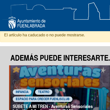
Entrega Trofeos Deporte Escol
El artículo ha caducado o no puede mostrarse.
ADEMÁS PUEDE INTERESARTE..
INFANCIA
TEATRO
ESPACIO PARA CRECER FUENLISCLUB
SÚBETE A MI TREN - Aventuras Sensoriales