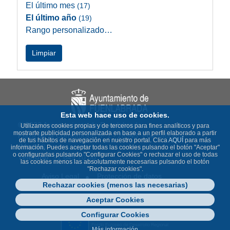
El último mes
(17)
El último año
(19)
Rango personalizado…
Limpiar
Esta web hace uso de cookies.
© 2023 Ayuntamiento de Fuenlabrada
Utilizamos cookies propias y de terceros para fines analíticos y para
mostrarte publicidad personalizada en base a un perfil elaborado a partir
Plaza de la Constitución nº 1 - 28943 Fuenlabrada
de tus hábitos de navegación en nuestro portal. Clica
AQUÍ
para más
(Madrid)
información. Puedes aceptar todas las cookies pulsando el botón "Aceptar"
o configurarlas pulsando "Configurar Cookies" o rechazar el uso de todas
Teléfono
: 91 649 70 00
las cookies menos las absolutamente necesarias pulsando el botón
"Rechazar cookies".
Aviso Legal
Protección de datos
Rechazar cookies (menos las necesarias)
Política de Cookies
Accesibilidad
Contacto
Mapa Web
Aceptar Cookies
Configurar Cookies
Más información