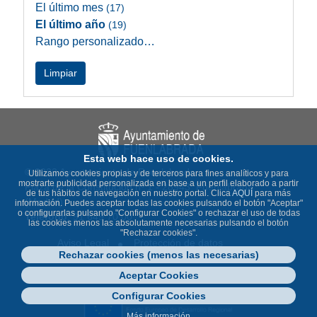
El último mes
(17)
El último año
(19)
Rango personalizado…
Limpiar
Esta web hace uso de cookies.
© 2023 Ayuntamiento de Fuenlabrada
Utilizamos cookies propias y de terceros para fines analíticos y para
mostrarte publicidad personalizada en base a un perfil elaborado a partir
Plaza de la Constitución nº 1 - 28943 Fuenlabrada
de tus hábitos de navegación en nuestro portal. Clica
AQUÍ
para más
(Madrid)
información. Puedes aceptar todas las cookies pulsando el botón "Aceptar"
o configurarlas pulsando "Configurar Cookies" o rechazar el uso de todas
Teléfono
: 91 649 70 00
las cookies menos las absolutamente necesarias pulsando el botón
"Rechazar cookies".
Aviso Legal
Protección de datos
Rechazar cookies (menos las necesarias)
Política de Cookies
Accesibilidad
Contacto
Mapa Web
Aceptar Cookies
Configurar Cookies
Más información