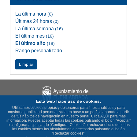
La última hora
(0)
Últimas 24 horas
(0)
La última semana
(16)
El último mes
(16)
El último año
(18)
Rango personalizado…
Limpiar
Esta web hace uso de cookies.
© 2023 Ayuntamiento de Fuenlabrada
Utilizamos cookies propias y de terceros para fines analíticos y para
mostrarte publicidad personalizada en base a un perfil elaborado a partir
Plaza de la Constitución nº 1 - 28943 Fuenlabrada
de tus hábitos de navegación en nuestro portal. Clica
AQUÍ
para más
(Madrid)
información. Puedes aceptar todas las cookies pulsando el botón "Aceptar"
o configurarlas pulsando "Configurar Cookies" o rechazar el uso de todas
Teléfono
: 91 649 70 00
las cookies menos las absolutamente necesarias pulsando el botón
"Rechazar cookies".